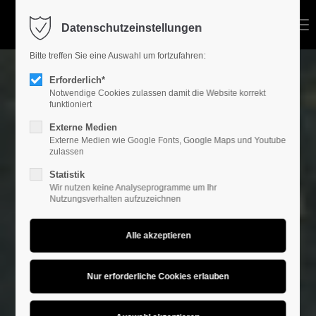
Menu
Datenschutzeinstellungen
Bitte treffen Sie eine Auswahl um fortzufahren:
Erforderlich*
Notwendige Cookies zulassen damit die Website korrekt
funktioniert
Externe Medien
Externe Medien wie Google Fonts, Google Maps und Youtube
zulassen
Statistik
Wir nutzen keine Analyseprogramme um Ihr
Nutzungsverhalten aufzuzeichnen